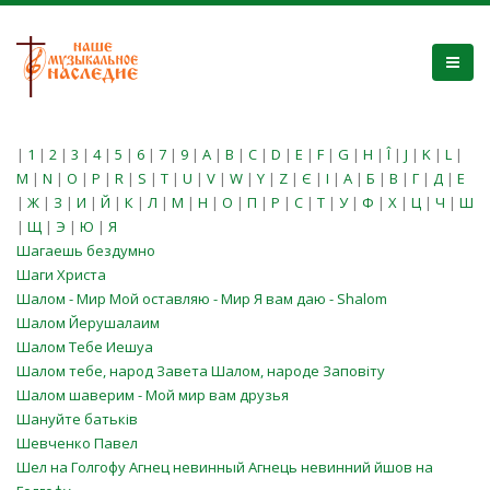
|
1
|
2
|
3
|
4
|
5
|
6
|
7
|
9
|
A
|
B
|
C
|
D
|
E
|
F
|
G
|
H
|
Î
|
J
|
K
|
L
|
M
|
N
|
O
|
P
|
R
|
S
|
T
|
U
|
V
|
W
|
Y
|
Z
|
Є
|
І
|
А
|
Б
|
В
|
Г
|
Д
|
Е
|
Ж
|
З
|
И
|
Й
|
К
|
Л
|
М
|
Н
|
О
|
П
|
Р
|
С
|
Т
|
У
|
Ф
|
Х
|
Ц
|
Ч
|
Ш
|
Щ
|
Э
|
Ю
|
Я
Шагаешь бездумно
Шаги Христа
Шалом - Мир Мой оставляю - Мир Я вам даю - Shalom
Шалом Йерушалаим
Шалом Тебе Иешуа
Шалом тебе, народ Завета Шалом, народе Заповіту
Шалом шаверим - Мой мир вам друзья
Шануйте батьків
Шевченко Павел
Шел на Голгофу Агнец невинный Агнець невинний йшов на