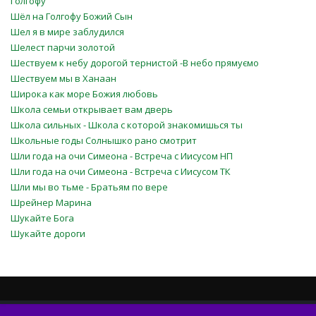
Голгофу
Шёл на Голгофу Божий Сын
Шел я в мире заблудился
Шелест парчи золотой
Шествуем к небу дорогой тернистой -В небо прямуємо
Шествуем мы в Ханаан
Широка как море Божия любовь
Школа семьи открывает вам дверь
Школа сильных - Школа с которой знакомишься ты
Школьные годы Солнышко рано смотрит
Шли года на очи Симеона - Встреча с Иисусом НП
Шли года на очи Симеона - Встреча с Иисусом ТК
Шли мы во тьме - Братьям по вере
Шрейнер Марина
Шукайте Бога
Шукайте дороги