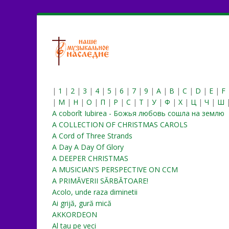
|
1
|
2
|
3
|
4
|
5
|
6
|
7
|
9
|
A
|
B
|
C
|
D
|
E
|
F
|
М
|
Н
|
О
|
П
|
Р
|
С
|
Т
|
У
|
Ф
|
Х
|
Ц
|
Ч
|
Ш
A coborît Iubirea - Божья любовь сошла на землю
A COLLECTION OF CHRISTMAS CAROLS
A Cord of Three Strands
A Day A Day Of Glory
A DEEPER CHRISTMAS
A MUSICIAN'S PERSPECTIVE ON CCM
A PRIMĂVERII SĂRBĂTOARE!
Acolo, unde raza diminetii
Ai grijă, gură mică
AKKORDEON
Al tau pe veci