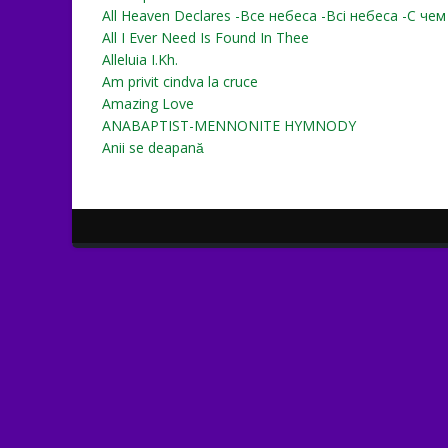
All Heaven Declares -Все небеса -Всі небеса -С че
All I Ever Need Is Found In Thee
Alleluia I.Kh.
Am privit cindva la cruce
Amazing Love
ANABAPTIST-MENNONITE HYMNODY
Anii se deapană