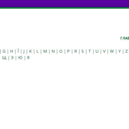
ГЛА
|
G
|
H
|
Î
|
J
|
K
|
L
|
M
|
N
|
O
|
P
|
R
|
S
|
T
|
U
|
V
|
W
|
Y
|
Z
|
Щ
|
Э
|
Ю
|
Я