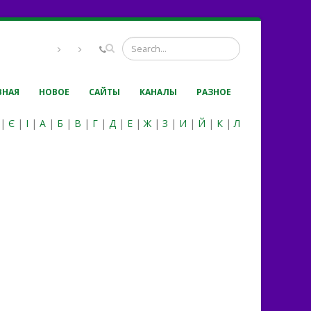
ВНАЯ
НОВОЕ
САЙТЫ
КАНАЛЫ
РАЗНОЕ
|
Є
|
І
|
А
|
Б
|
В
|
Г
|
Д
|
Е
|
Ж
|
З
|
И
|
Й
|
К
|
Л