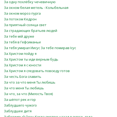
За одну похлёбку чечевичную
За окном белая метель - Колыбельная
За окном мороз пурга
За потоком Кедрон
За приятный солнца свет
За страдающих братьев людей
За тебе мій друже
За тебя в Гефсиманьи
За тебя умирал Иисус За тебе помирав Ісус
За Христом пойду я
За Христом ты иди верным будь
За Христом я с юности
За Христом я следовать повсюду готов
За честь Бога славить
За что за что меня Ты любишь
За что меня Ты любишь
За что, за что (Милость Твоя)
За шёпот рек и гор
Заблудшего чужого
Заблудшее дитя
Заботливый Отец Когда смотрю назад я сквозь года