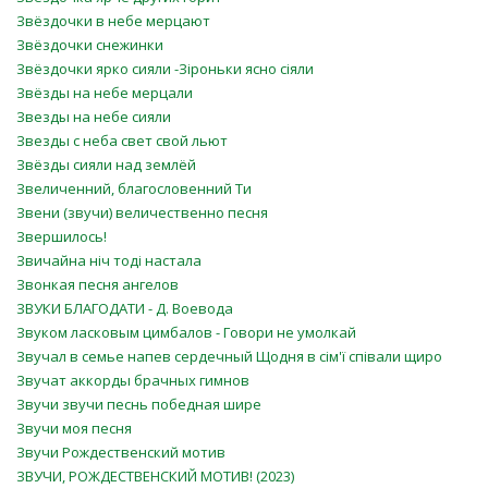
Звёздочки в небе мерцают
Звёздочки снежинки
Звёздочки ярко сияли -Зіроньки ясно сіяли
Звёзды на небе мерцали
Звезды на небе сияли
Звезды с неба свет свой льют
Звёзды сияли над землёй
Звеличенний, благословенний Ти
Звени (звучи) величественно песня
Звершилось!
Звичайна ніч тоді настала
Звонкая песня ангелов
ЗВУКИ БЛАГОДАТИ - Д. Воевода
Звуком ласковым цимбалов - Говори не умолкай
Звучал в семье напев сердечный Щодня в сім'ї співали щиро
Звучат аккорды брачных гимнов
Звучи звучи песнь победная шире
Звучи моя песня
Звучи Рождественский мотив
ЗВУЧИ, РОЖДЕСТВЕНСКИЙ МОТИВ! (2023)