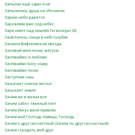
Запылал ещё один очаг
Запылилась душа на обочинах
Зарею небо рдеется
Зарожевів вже схід небес
Заря сияет над землёй Он воскрес БЕ
Засвітилось сонце в небі голубім
Засияла Вифлеемская звезда
Заспівай мені пісню, матусю
Заспіваймо із любови
Заспіваймо Богу славу
Заспіваймо пісню
Заступник наш
Засыпает снегом листья
Засыхает земля
Зачем же в жизни все
Зачем забот тяжелый гнет
Зачем Иисус меня привлёк
Зачем мой Господь Навіщо, Господь
Зачем о друг несчастный (Зачем ты друг несчастный)
Зачем страдать мой друг