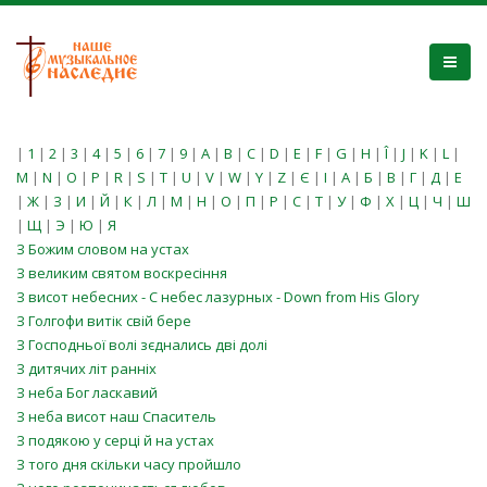
|
1
|
2
|
3
|
4
|
5
|
6
|
7
|
9
|
A
|
B
|
C
|
D
|
E
|
F
|
G
|
H
|
Î
|
J
|
K
|
L
|
M
|
N
|
O
|
P
|
R
|
S
|
T
|
U
|
V
|
W
|
Y
|
Z
|
Є
|
І
|
А
|
Б
|
В
|
Г
|
Д
|
Е
|
Ж
|
З
|
И
|
Й
|
К
|
Л
|
М
|
Н
|
О
|
П
|
Р
|
С
|
Т
|
У
|
Ф
|
Х
|
Ц
|
Ч
|
Ш
|
Щ
|
Э
|
Ю
|
Я
З Божим словом на устах
З великим святом воскресіння
З висот небесних - С небес лазурных - Down from His Glory
З Голгофи витік свій бере
З Господньої волі зєднались дві долі
З дитячих літ ранніх
З неба Бог ласкавий
З неба висот наш Спаситель
З подякою у серці й на устах
З того дня скільки часу пройшло