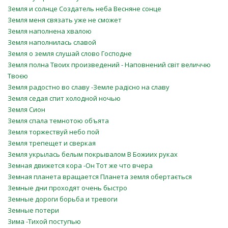
Земля и солнце Создатель неба Весняне сонце
Земля меня связать уже не сможет
Земля наполнена хвалою
Земля наполнилась славой
Земля о земля слушай слово Господне
Земля полна Твоих произведений - Наповнений світ величчю
Твоєю
Земля радостно во славу -Земле радісно на славу
Земля седая спит холодной ночью
Земля Сион
Земля спала темнотою объята
Земля торжествуй небо пой
Земля трепещет и сверкая
Земля укрылась белым покрывалом В Божиих руках
Земная движется кора -Он Тот же что вчера
Земная планета вращается Планета земля обертається
Земные дни проходят очень быстро
Земные дороги борьба и тревоги
Земные потери
Зима -Тихой поступью