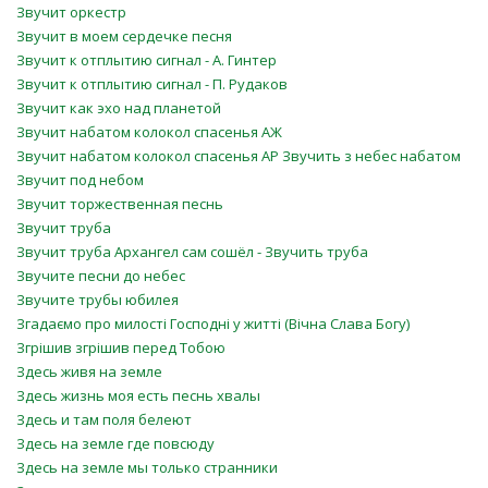
Звучит оркестр
Звучит в моем сердечке песня
Звучит к отплытию сигнал - А. Гинтер
Звучит к отплытию сигнал - П. Рудаков
Звучит как эхо над планетой
Звучит набатом колокол спасенья АЖ
Звучит набатом колокол спасенья АР Звучить з небес набатом
Звучит под небом
Звучит торжественная песнь
Звучит труба
Звучит труба Архангел сам сошёл - Звучить труба
Звучите песни до небес
Звучите трубы юбилея
Згадаємо про милості Господні у житті (Вічна Слава Богу)
Згрішив згрішив перед Тобою
Здесь живя на земле
Здесь жизнь моя есть песнь хвалы
Здесь и там поля белеют
Здесь на земле где повсюду
Здесь на земле мы только странники