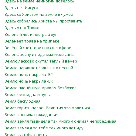
Здесь на земле немногим довелось
Здесь нет Иисуса
Здесь со Христом на земле я чужой
Здесь собрались Христа мы прославить
Здесь у ног Твоих
Зелёный лес и пёстрый луг
Зеленеет трава на припёке
Зелёный свет горит на светофоре
Зелень весну и подснежников синь
Землю ласково окутал тёплый вечер
Землю наряжает солнышко весной
Землю ночь накрыла -ВГ
Землю ночь накрыла -ВК
Землю пленённую мраком безбожия
Земля безвидна и пуста
Земля бесплодная
Земля горить палає - Ради тих хто молиться
Земля застыла в ожиданьи
Земля земля ты видела так много -Гонимая непобедимая
Земля земля я по тебе так много лет иду
Земля зустрічає весну