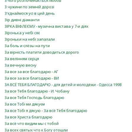
З чого розпочинається любов
З чужини по земній дорозі
З'єднаймося усі в цей день
Зір дивні діаманти
ЗІРКА ВІФЛЕЄМУ - музична вистава у 7-и діях
Зіронька у небі сяє
Зіроньки на небі запалали
За боль и слёзы на пути
За вірність платити доводиться дорого
За велінням серця
За вечную весну
За все за все благодарю - АГ
За все за все благодарю - ВИ
ЗА ВСЁ ТЕБЯ БЛАГОДАРЮ - для детей и молодёжи - Одесса 1998
За все Тебя благодарю - И. Чобану
За все Тебя Господь благодарю
За все Тобі ми дякуєм
За все Тобі я дякую - За всё Тебя благодарю
За все Христа благодарю
За всё что видим мы с тобой
За всех святых что к Богу отошли