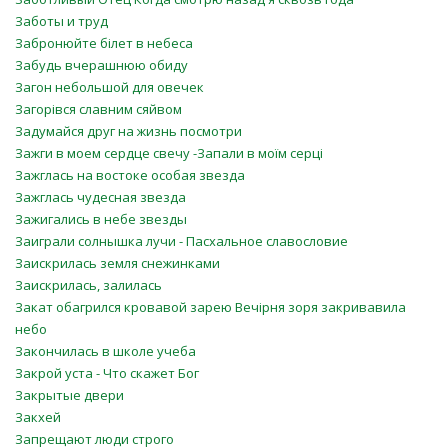
Заботы и труд
Забронюйте білет в небеса
Забудь вчерашнюю обиду
Загон небольшой для овечек
Загорівся славним сяйвом
Задумайся друг на жизнь посмотри
Зажги в моем сердце свечу -Запали в моїм серці
Зажглась на востоке особая звезда
Зажглась чудесная звезда
Зажигались в небе звезды
Заиграли солнышка лучи - Пасхальное славословие
Заискрилась земля снежинками
Заискрилась, залилась
Закат обагрился кровавой зарею Вечірня зоря закривавила
небо
Закончилась в школе учеба
Закрой уста - Что скажет Бог
Закрытые двери
Закхей
Запрещают люди строго