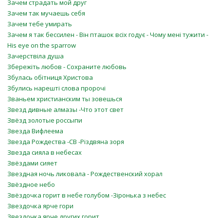
Зачем страдать мой друг
Зачем так мучаешь себя
Зачем тебе умирать
Зачем я так бессилен - Він пташок всіх годує - Чому мені тужити -
His eye on the sparrow
Зачерствіла душа
Збережіть любов - Сохраните любовь
Збулась обітниця Христова
Збулись нарешті слова пророчі
Званьем христианским ты зовешься
Звезд дивные алмазы -Что этот свет
Звёзд золотые россыпи
Звезда Вифлеема
Звезда Рождества -СВ -Різдвяна зоря
Звезда сияла в небесах
Звёздами сияет
Звездная ночь ликовала - Рождественский хорал
Звёздное небо
Звёздочка горит в небе голубом -Зіронька з небес
Звездочка ярче гори
Звездочка ярче других горит