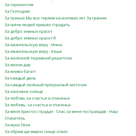
За горизонтом
За Господом!
За гранью Мы все теряем на изломах лет За гранню
За грехи людей пришёл страдать
За добро земных красот
За добро земных красот R
За евангельскую веру - Инкис
За евангельскую веру - Кеше
За железной тюремной решеткою
За жизни дар
За жнива багаті
За каждый день
За каждый зелёный прекрасный листочек
За ласковое солнце
За любовь за счастье и спасенье
За любовь, за счастье и спасенье
За меня Христос страдал - Спас за мене постраждав - Наш
Спаситель
За муки Твои
За обрієм ще мирно сонце спало