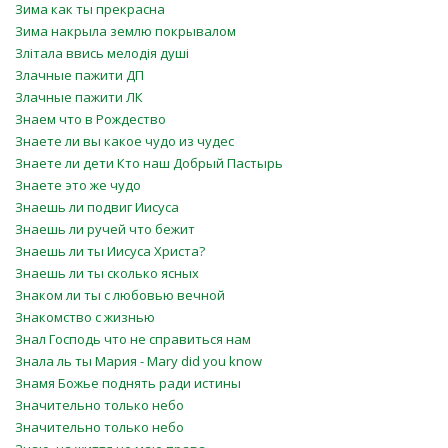
Зима как ты прекрасна
Зима накрыла землю покрывалом
Злiтала ввись мелодія душі
Злачные пажити ДП
Злачные пажити ЛК
Знаем что в Рождество
Знаете ли вы какое чудо из чудес
Знаете ли дети Кто наш Добрый Пастырь
Знаете это же чудо
Знаешь ли подвиг Иисуса
Знаешь ли ручей что бежит
Знаешь ли ты Иисуса Христа?
Знаешь ли ты сколько ясных
Знаком ли ты с любовью вечной
Знакомство с жизнью
Знал Господь что не справиться нам
Знала ль ты Мария - Mary did you know
Знамя Божье поднять ради истины
Значительно только небо
Значительно только небо