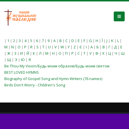
|
1
|
2
|
3
|
4
|
5
|
6
|
7
|
9
|
A
|
B
|
C
|
D
|
E
|
F
|
G
|
H
|
Î
|
J
|
K
|
L
|
M
|
N
|
O
|
P
|
R
|
S
|
T
|
U
|
V
|
W
|
Y
|
Z
|
Є
|
І
|
А
|
Б
|
В
|
Г
|
Д
|
Е
|
Ж
|
З
|
И
|
Й
|
К
|
Л
|
М
|
Н
|
О
|
П
|
Р
|
С
|
Т
|
У
|
Ф
|
Х
|
Ц
|
Ч
|
Ш
|
Щ
|
Э
|
Ю
|
Я
Be Thou My Vision/Будь моим образом/Будь моим светом
BEST LOVED HYMNS
Biography of Gospel Song and Hymn Writers (76 names)
Birds Don't Worry - Children's Song