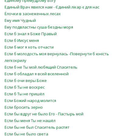
Единому премудрому Богу
Единый Врач явился нам - Єдиний лiкар є для нас
Ёлочки в заснеженных лесах
Ему имя Чудный
Ему подвластны суша бездны моря
Если б знал я Боже Правый
Если б Иисус меня
Если б мог я хоть отчасти
Если б молодость моя вернулась -Повернути б юність
легкокрилу
Если б не Ты мой любящий Спаситель
Если б обладал я всей вселенной
Если б очи веры Боже
Если б Ты не воскрес
Если б Ты не пришёл
Если Божий народ молится
Если бросить зерно
Если бы вдруг не было Его - Пастырь мой
Если бы меня Ты не нашёл
Если бы не был Спаситель распят
Если бы не было света