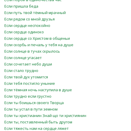
Если пришла беда
Если путь твой тёмный мрачный
Если рядом со мной друзья
Если сердце неспокойно
Если сердце одиноко
Если сердце со Христом в общеньи
Если скорбь и печаль у тебя на душе
Если солнце в тучах скрылось
Если солнце угасает
Если сочетает небо души
Если стало трудно
Если твой дух утомится
Если тебя постигло уныние
Если тёмная ночь наступила в душе
Если трудно если грустно
Если ты боишься своего Творца
Если ты устал в пути земном
Если ты христианин Знай що ти християнин
Если ты, поставленный быть другом
Если тяжесть нам на сердце ляжет