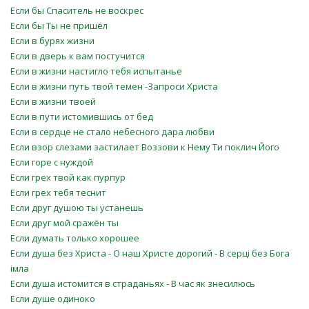
Если бы Спаситель не воскрес
Если бы Ты не пришёл
Если в бурях жизни
Если в дверь к вам постучится
Если в жизни настигло тебя испытанье
Если в жизни путь твой темен -Запроси Христа
Если в жизни твоей
Если в пути истомившись от бед
Если в сердце не стало небесного дара любви
Если взор слезами застилает Воззови к Нему Ти поклич Його
Если горе с нуждой
Если грех твой как пурпур
Если грех тебя теснит
Если друг душою ты устанешь
Если друг мой сражён ты
Если думать только хорошее
Если душа без Христа - О наш Христе дорогий - В серцi без Бога
iмла
Если душа истомится в страданьях - В час як знесилюсь
Если душе одиноко