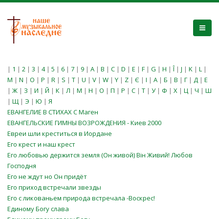
|
1
|
2
|
3
|
4
|
5
|
6
|
7
|
9
|
A
|
B
|
C
|
D
|
E
|
F
|
G
|
H
|
Î
|
J
|
K
|
L
|
M
|
N
|
O
|
P
|
R
|
S
|
T
|
U
|
V
|
W
|
Y
|
Z
|
Є
|
І
|
А
|
Б
|
В
|
Г
|
Д
|
Е
|
Ж
|
З
|
И
|
Й
|
К
|
Л
|
М
|
Н
|
О
|
П
|
Р
|
С
|
Т
|
У
|
Ф
|
Х
|
Ц
|
Ч
|
Ш
|
Щ
|
Э
|
Ю
|
Я
ЕВАНГЕЛИЕ В СТИХАХ С Маген
ЕВАНГЕЛЬСКИЕ ГИМНЫ ВОЗРОЖДЕНИЯ - Киев 2000
Евреи шли креститься в Иордане
Его крест и наш крест
Его любовью держится земля (Он живой) Він Живий! Любов
Господня
Его не ждут но Он придёт
Его приход встречали звезды
Его с ликованьем природа встречала -Воскрес!
Единому Богу слава