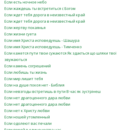
Если есть ночное небо
Если жаждешь ты встретиться с Богом
Если ждет тебя дорога в неизвестный край
Если ждет тебя дорога в неизвестный край
Если жертву покаянья
Если жизни суета
Если имя Христа исповедуешь - Шашура
Если имя Христа исповедуешь - Тимченко
Если кажется пути твои сужаются Як здається що шляхи твої
звужаються
Если камень согрешений
Если любишь ты жизнь
Если мир лишит тебя
Если на душе покоя нет - Библия
Если невзгоды встретишь в пути В час як зустрінеш
Если нет драгоценного дара любви
Если нет драгоценного дара любви
Если нет к Христу любви
Если ношей утомленный
Если одолеют вас печали
Если порой в одиночества час