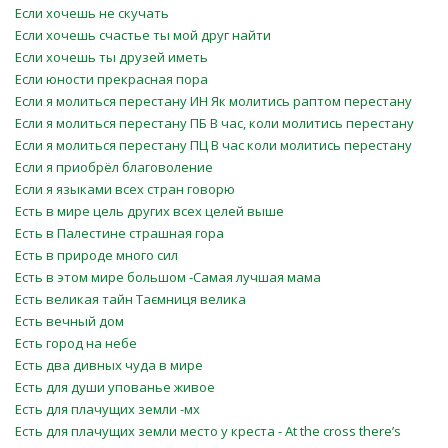
Если хочешь не скучать
Если хочешь счастье ты мой друг найти
Если хочешь ты друзей иметь
Если юности прекрасная пора
Если я молиться перестану ИН Як молитись раптом перестану
Если я молиться перестану ПБ В час, коли молитись перестану
Если я молиться перестану ПЦ В час коли молитись перестану
Если я приобрёл благоволение
Если я языками всех стран говорю
Есть в мире цель других всех целей выше
Есть в Палестине страшная гора
Есть в природе много сил
Есть в этом мире большом -Самая лучшая мама
Есть великая тайн Таємниця велика
Есть вечный дом
Есть город на небе
Есть два дивных чуда в мире
Есть для души упованье живое
Есть для плачущих земли -мх
Есть для плачущих земли место у креста - At the cross there’s