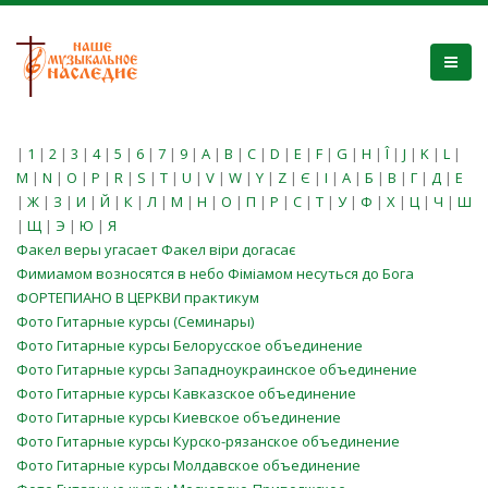
|
1
|
2
|
3
|
4
|
5
|
6
|
7
|
9
|
A
|
B
|
C
|
D
|
E
|
F
|
G
|
H
|
Î
|
J
|
K
|
L
|
M
|
N
|
O
|
P
|
R
|
S
|
T
|
U
|
V
|
W
|
Y
|
Z
|
Є
|
І
|
А
|
Б
|
В
|
Г
|
Д
|
Е
|
Ж
|
З
|
И
|
Й
|
К
|
Л
|
М
|
Н
|
О
|
П
|
Р
|
С
|
Т
|
У
|
Ф
|
Х
|
Ц
|
Ч
|
Ш
|
Щ
|
Э
|
Ю
|
Я
Факел веры угасает Факел віри догасає
Фимиамом возносятся в небо Фіміамом несуться до Бога
ФОРТЕПИАНО В ЦЕРКВИ практикум
Фото Гитарные курсы (Семинары)
Фото Гитарные курсы Белорусское объединение
Фото Гитарные курсы Западноукраинское объединение
Фото Гитарные курсы Кавказское объединение
Фото Гитарные курсы Киевское объединение
Фото Гитарные курсы Курско-рязанское объединение
Фото Гитарные курсы Молдавское объединение